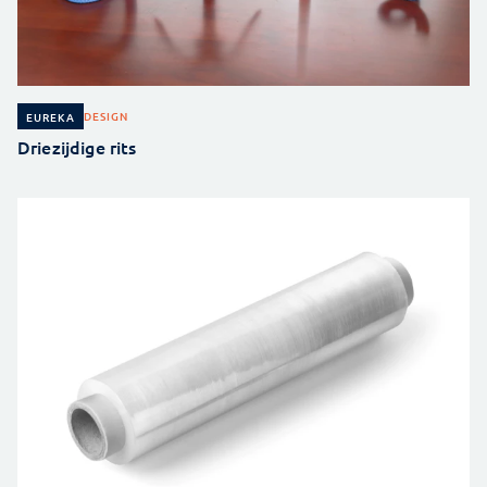
DESIGN
EUREKA
Driezijdige rits