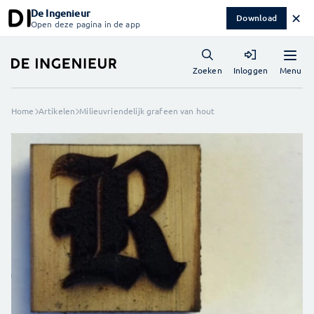
De Ingenieur
✕
Download
Open deze pagina in de app
Menu
Zoeken
Inloggen
Home
Artikelen
Milieuvriendelijk grafeen van hout