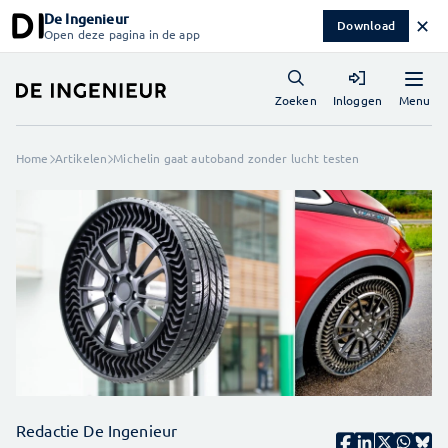
De Ingenieur
✕
Download
Open deze pagina in de app
Menu
Zoeken
Inloggen
Home
Artikelen
Michelin gaat autoband zonder lucht testen
Redactie De Ingenieur