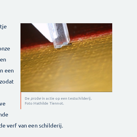
tje
 onze
een
n een
 zodat
De
probe
in actie op een testschilderij.
uwe
Foto Mathilde Tiennot.
onde
e verf van een schilderij.