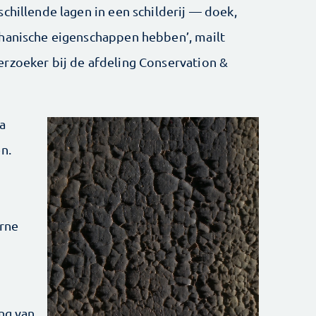
chillende lagen in een schilderij — doek,
chanische eigenschappen hebben’, mailt
rzoeker bij de afdeling Conservation &
a
n.
erne
ng van