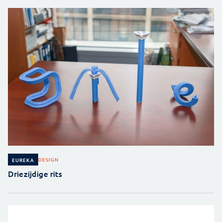
DESIGN
EUREKA
Driezijdige rits