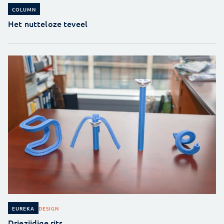
COLUMN
Het nutteloze teveel
DESIGN
EUREKA
Driezijdige rits