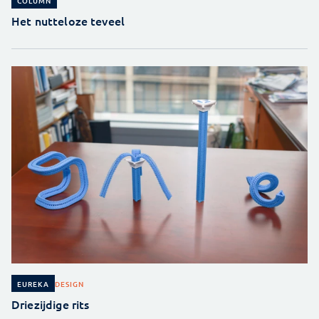
COLUMN
Het nutteloze teveel
DESIGN
EUREKA
Driezijdige rits