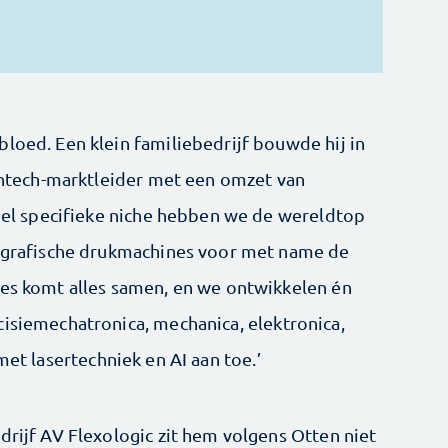
loed. Een klein familiebedrijf bouwde hij in
ightech-marktleider met een omzet van
heel specifieke niche hebben we de wereldtop
xografische drukmachines voor met name de
nes komt alles samen, en we ontwikkelen én
cisiemechatronica, mechanica, elektronica,
met lasertechniek en AI aan toe.’
drijf AV Flexologic zit hem volgens Otten niet