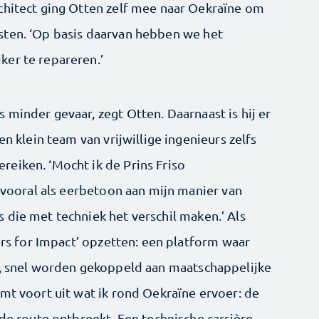
chitect ging Otten zelf mee naar Oekraïne om
sten. ‘Op basis daarvan hebben we het
er te repareren.’
minder gevaar, zegt Otten. Daarnaast is hij er
en klein team van vrijwillige ingenieurs zelfs
eiken. ‘Mocht ik de Prins Friso
t vooral als eerbetoon aan mijn manier van
 die met techniek het verschil maken.’ Als
eers for Impact’ opzetten: een platform waar
n, snel worden gekoppeld aan maatschappelijke
mt voort uit wat ik rond Oekraïne ervoer: de
 de route ontbreekt. Een technische carrière