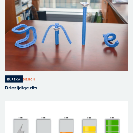
DESIGN
EUREKA
Driezijdige rits