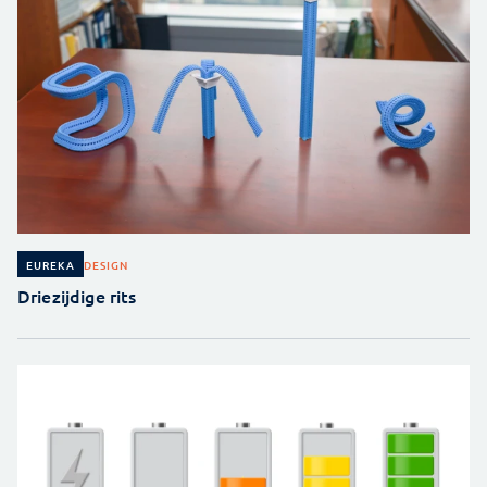
DESIGN
EUREKA
Driezijdige rits