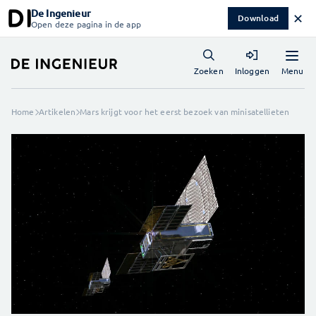
De Ingenieur
✕
Download
Open deze pagina in de app
Menu
Zoeken
Inloggen
Home
Artikelen
Mars krijgt voor het eerst bezoek van minisatellieten