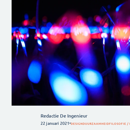
Redactie De Ingenieur
22 januari 2021
DESIGN
DUURZAAMHEID
FILOSOFIE /