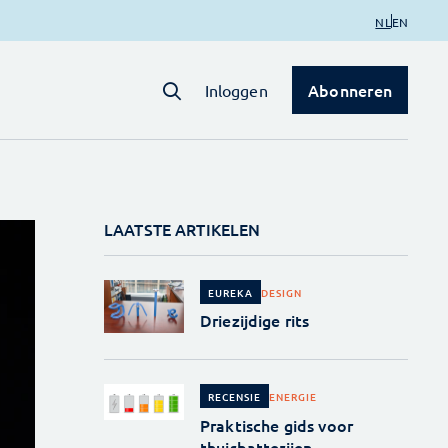
NL
EN
Abonneren
Inloggen
LAATSTE ARTIKELEN
DESIGN
EUREKA
Driezijdige rits
ENERGIE
RECENSIE
Praktische gids voor
thuisbatterijen