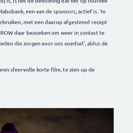
j is, is het de bedoeling dat het op tournee
abobank, een van de sponsors, actief is. ‘In
gebruiken, met een daarop afgestemd recept
 GROW daar bezoeken om weer in contact te
en die zorgen voor ons voedsel’, aldus de
en sfeervolle korte film, te zien op de