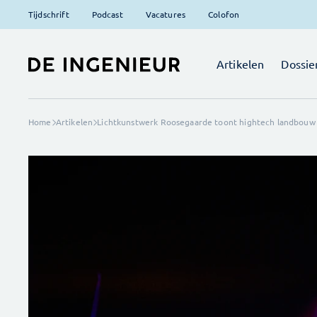
Tijdschrift
Podcast
Vacatures
Colofon
Artikelen
Dossie
Home
Artikelen
Lichtkunstwerk Roosegaarde toont hightech landbouw