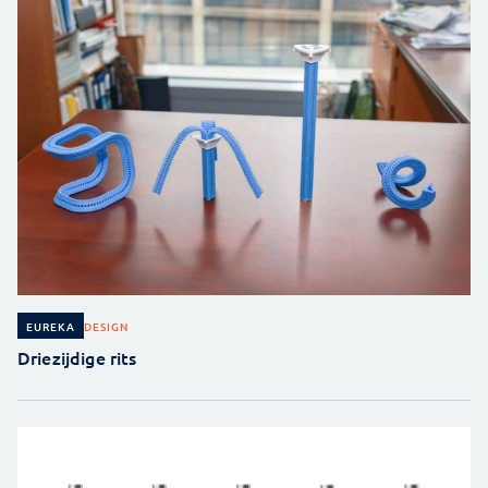
DESIGN
EUREKA
Driezijdige rits