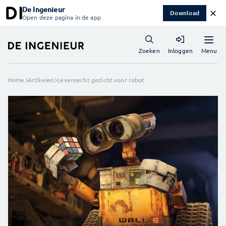
De Ingenieur
✕
Download
Open deze pagina in de app
Menu
Zoeken
Inloggen
Home
Artikelen
Levensecht gezicht voor robot