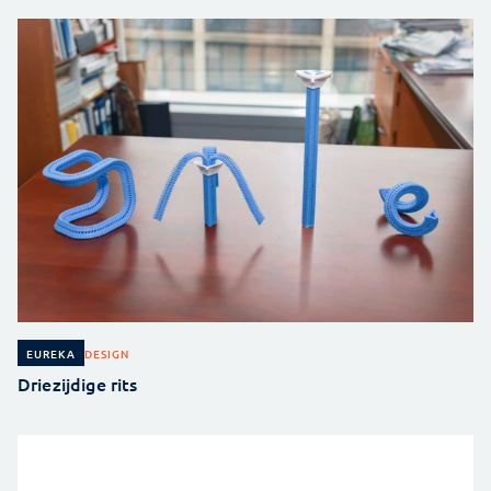
DESIGN
EUREKA
Driezijdige rits