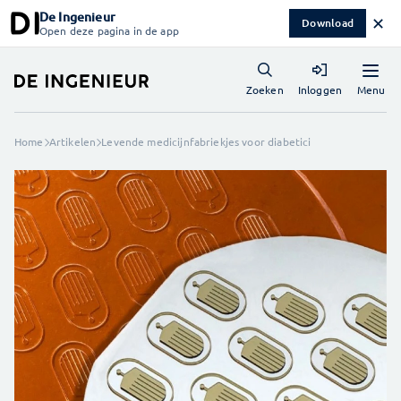
De Ingenieur
✕
Download
Open deze pagina in de app
Menu
Zoeken
Inloggen
Home
Artikelen
Levende medicijnfabriekjes voor diabetici