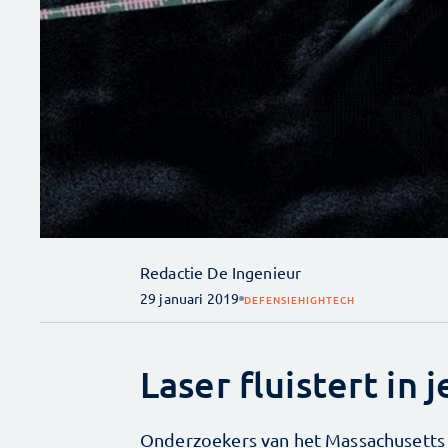
Redactie De Ingenieur
29 januari 2019
DEFENSIE
HIGHTECH
Laser fluistert in j
Onderzoekers van het Massachusetts 