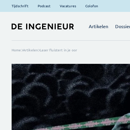
Tijdschrift
Podcast
Vacatures
Colofon
Artikelen
Dossie
Home
Artikelen
Laser fluistert in je oor