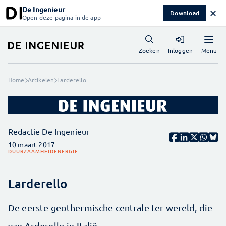
De Ingenieur
✕
Download
Open deze pagina in de app
Menu
Zoeken
Inloggen
Home
Artikelen
Larderello
Redactie De Ingenieur
10 maart 2017
DUURZAAMHEID
ENERGIE
Larderello
De eerste geothermische centrale ter wereld, die
van Arderello in Italië.