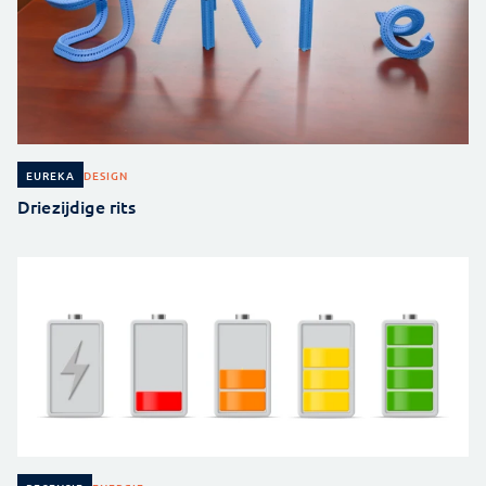
DESIGN
EUREKA
Driezijdige rits