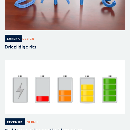
DESIGN
EUREKA
Driezijdige rits
ENERGIE
RECENSIE