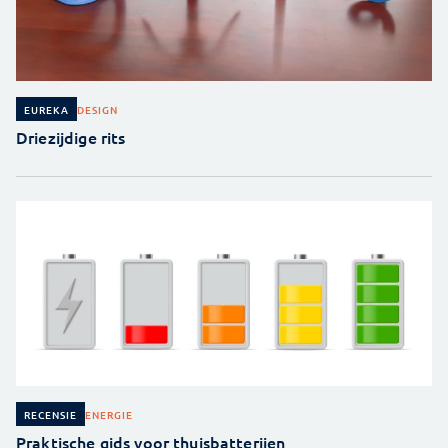
DESIGN
EUREKA
Driezijdige rits
ENERGIE
RECENSIE
Praktische gids voor thuisbatterijen