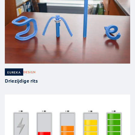
DESIGN
EUREKA
Driezijdige rits