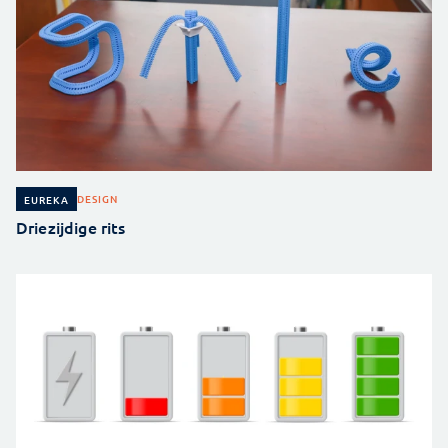
DESIGN
EUREKA
Driezijdige rits