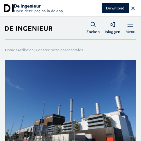
De Ingenieur
✕
Download
Open deze pagina in de app
Menu
Zoeken
Inloggen
Home
Artikelen
Koester onze gascentrales