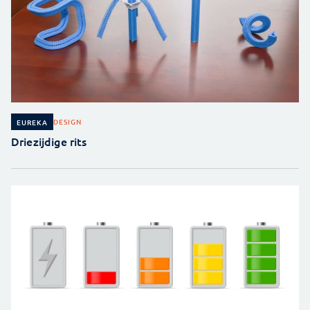
DESIGN
EUREKA
Driezijdige rits