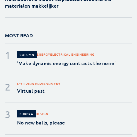
materialen makkelijker
MOST READ
ENERGY
ELECTRICAL ENGINEERING
COLUMN
'Make dynamic energy contracts the norm'
ICT
LIVING ENVIRONMENT
Virtual past
DESIGN
EUREKA
No new balls, please