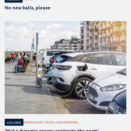
No new balls, please
ENERGY
ELECTRICAL ENGINEERING
COLUMN
'Make dynamic energy contracts the norm'