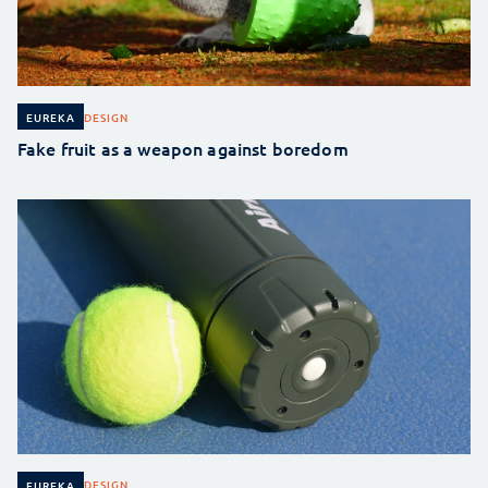
DESIGN
EUREKA
Fake fruit as a weapon against boredom
DESIGN
EUREKA