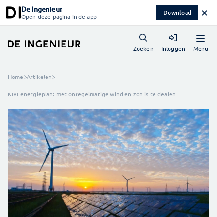
De Ingenieur
✕
Download
Open deze pagina in de app
Menu
Zoeken
Inloggen
Home
Artikelen
KIVI energieplan: met onregelmatige wind en zon is te dealen