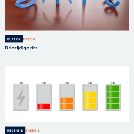
DESIGN
EUREKA
Driezijdige rits
ENERGIE
RECENSIE