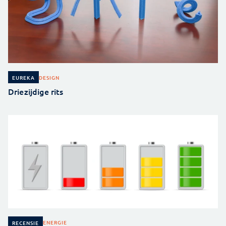
DESIGN
EUREKA
Driezijdige rits
ENERGIE
RECENSIE