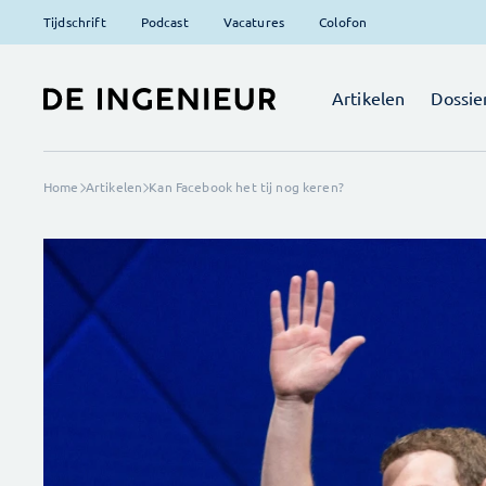
Tijdschrift
Podcast
Vacatures
Colofon
Artikelen
Dossie
Home
Artikelen
Kan Facebook het tij nog keren?