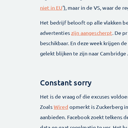
niet in EU
'), maar in de VS, waar de re
Het bedrijf belooft op alle vlakken b
advertenties
zijn aangescherpt
. De p
beschikbaar. En deze week krijgen de
gelekt blijken te zijn naar Cambridge 
Constant sorry
Het is de vraag of die excuses voldo
Zoals
Wired
opmerkt is Zuckerberg in 
aanbieden. Facebook zoekt telkens d
data en gaat regelmatig te ver. Het b