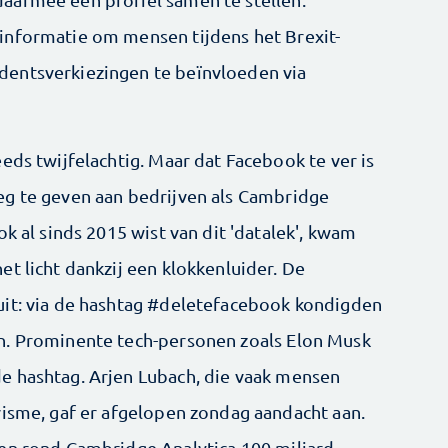
informatie om mensen tijdens het Brexit-
entsverkiezingen te beïnvloeden via
eds twijfelachtig. Maar dat Facebook te ver is
eg te geven aan bedrijven als Cambridge
k al sinds 2015 wist van dit 'datalek', kwam
t licht dankzij een klokkenluider. De
uit: via de hashtag #deletefacebook kondigden
n. Prominente tech-personen zoals Elon Musk
e hashtag. Arjen Lubach, die vaak mensen
visme, gaf er afgelopen zondag aandacht aan.
gen rond Cambridge Analytica 100 miljard