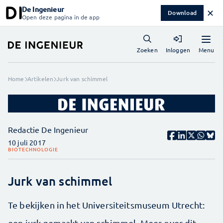
De Ingenieur
✕
Download
Open deze pagina in de app
Menu
Zoeken
Inloggen
Home
Artikelen
Jurk van schimmel
Redactie De Ingenieur
10 juli 2017
BIOTECHNOLOGIE
Jurk van schimmel
Te bekijken in het Universiteitsmuseum Utrecht:
een jurk gemaakt van schimmel. Meer over dit