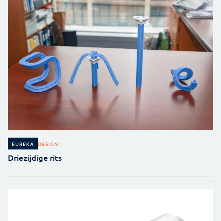
DESIGN
EUREKA
Driezijdige rits