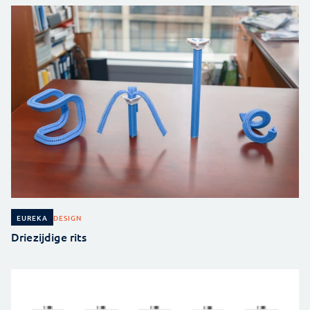
DESIGN
EUREKA
Driezijdige rits