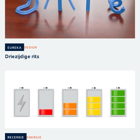
DESIGN
EUREKA
Driezijdige rits
ENERGIE
RECENSIE