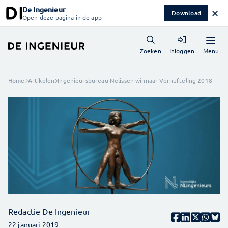
De Ingenieur
✕
Download
Open deze pagina in de app
Menu
Zoeken
Inloggen
Home
Artikelen
Ingenieursbureau Nelissen winnaar Vernufteling 2018
Redactie De Ingenieur
22 januari 2019