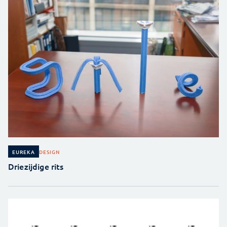
DESIGN
EUREKA
Driezijdige rits