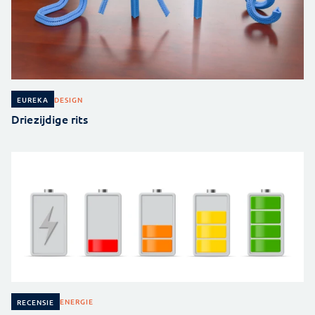
DESIGN
EUREKA
Driezijdige rits
ENERGIE
RECENSIE