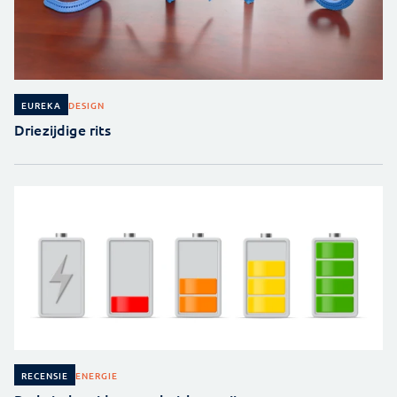
DESIGN
EUREKA
Driezijdige rits
ENERGIE
RECENSIE