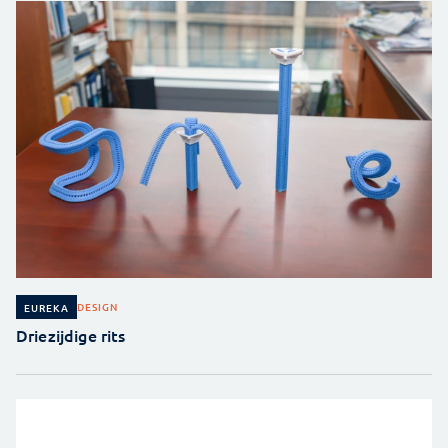
DESIGN
EUREKA
Driezijdige rits