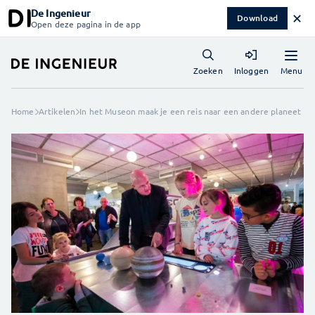
De Ingenieur
✕
Download
Open deze pagina in de app
Menu
Zoeken
Inloggen
Home
Artikelen
In het Museon maak je een reis naar een andere planeet