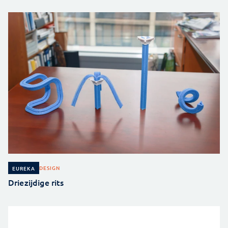
DESIGN
EUREKA
Driezijdige rits