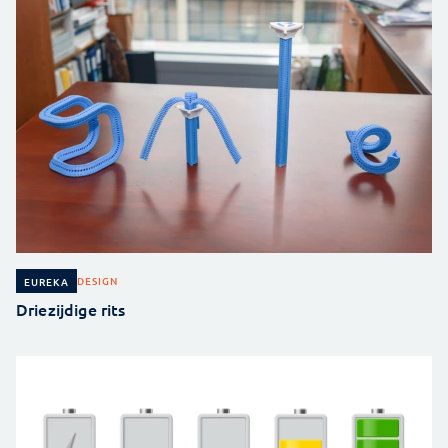
DESIGN
EUREKA
Driezijdige rits