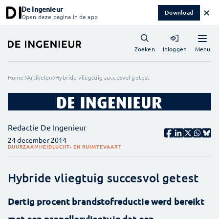
De Ingenieur
✕
Download
Open deze pagina in de app
Menu
Zoeken
Inloggen
Home
Artikelen
Hybride vliegtuig succesvol getest
Redactie De Ingenieur
24 december 2014
DUURZAAMHEID
LUCHT- EN RUIMTEVAART
Hybride vliegtuig succesvol getest
Dertig procent brandstofreductie werd bereikt
met een propellorvliegtuig dat een