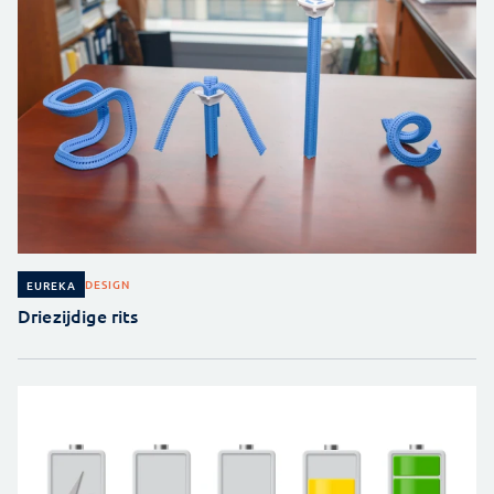
DESIGN
EUREKA
Driezijdige rits