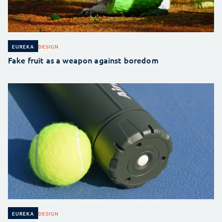
DESIGN
EUREKA
Fake fruit as a weapon against boredom
DESIGN
EUREKA