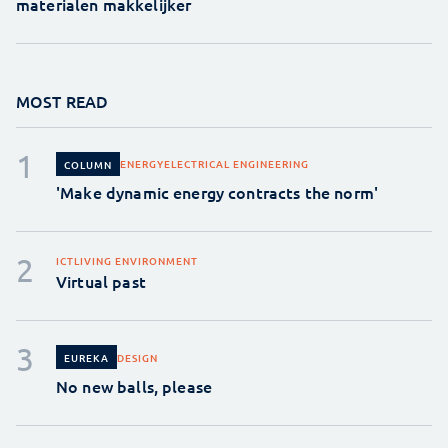
materialen makkelijker
MOST READ
ENERGY
ELECTRICAL ENGINEERING
COLUMN
'Make dynamic energy contracts the norm'
ICT
LIVING ENVIRONMENT
Virtual past
DESIGN
EUREKA
No new balls, please