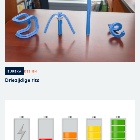
DESIGN
EUREKA
Driezijdige rits