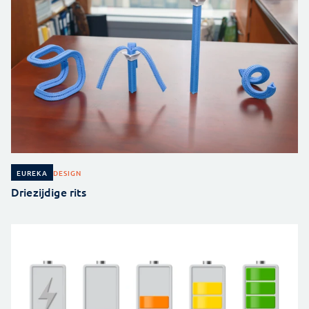
DESIGN
EUREKA
Driezijdige rits