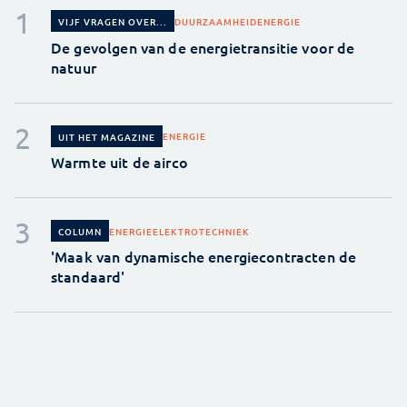
DUURZAAMHEID
ENERGIE
VIJF VRAGEN OVER...
De gevolgen van de energietransitie voor de
natuur
ENERGIE
UIT HET MAGAZINE
Warmte uit de airco
ENERGIE
ELEKTROTECHNIEK
COLUMN
'Maak van dynamische energiecontracten de
standaard'