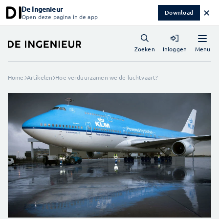
De Ingenieur
✕
Download
Open deze pagina in de app
Menu
Zoeken
Inloggen
Home
Artikelen
Hoe verduurzamen we de luchtvaart?