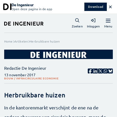
De Ingenieur
✕
Download
Open deze pagina in de app
Menu
Zoeken
Inloggen
Home
Artikelen
Herbruikbare huizen
Redactie De Ingenieur
13 november 2017
BOUW / INFRA
CIRCULAIRE ECONOMIE
Herbruikbare huizen
In de kantorenmarkt verschijnt de ene na de
andere showcase van circulair bouwen, maar de