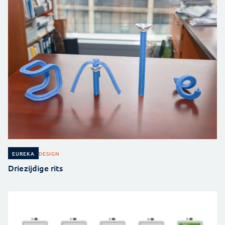
DESIGN
EUREKA
Driezijdige rits