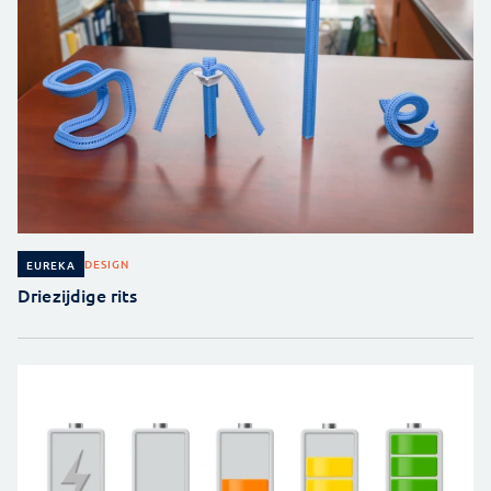
DESIGN
EUREKA
Driezijdige rits