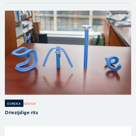
DESIGN
EUREKA
Driezijdige rits