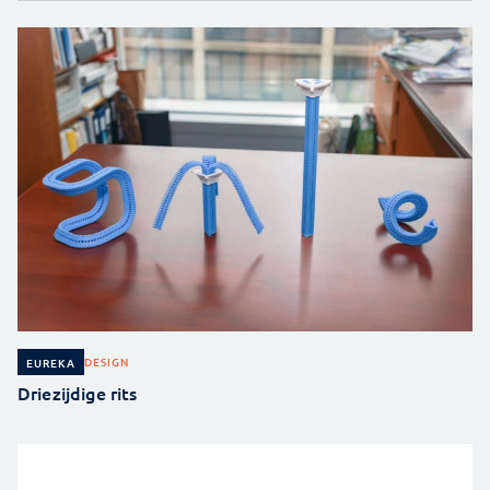
DESIGN
EUREKA
Driezijdige rits