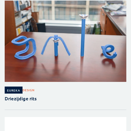
DESIGN
EUREKA
Driezijdige rits