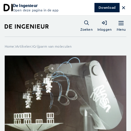
De Ingenieur
✕
Download
Open deze pagina in de app
Menu
Zoeken
Inloggen
Home
Artikelen
Grijparm van moleculen