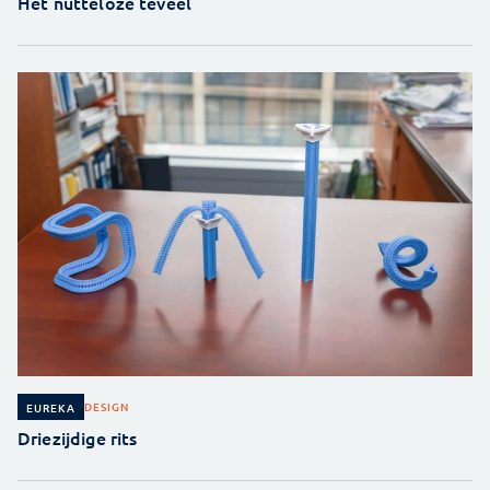
Het nutteloze teveel
DESIGN
EUREKA
Driezijdige rits