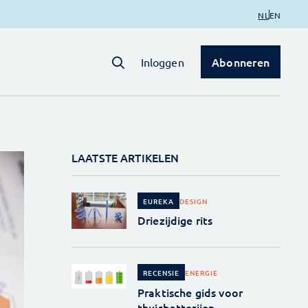
NL
EN
Abonneren
Inloggen
LAATSTE ARTIKELEN
DESIGN
EUREKA
Driezijdige rits
ENERGIE
RECENSIE
Praktische gids voor
thuisbatterijen