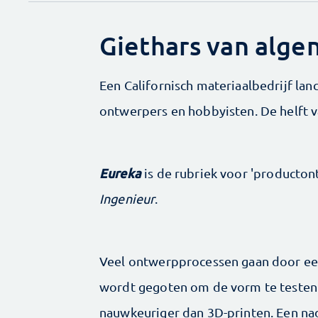
Giethars van alge
Een Californisch materiaal­bedrijf la
ontwerpers en hobbyisten. De helft va
Eureka
is de rubriek voor 'producto
Ingenieur
.
Veel ontwerpprocessen gaan door een
wordt gegoten om de vorm te testen. 
nauwkeuriger dan 3D-printen. Een nade