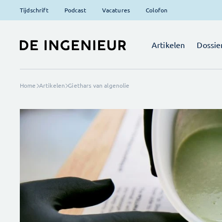
Tijdschrift
Podcast
Vacatures
Colofon
Artikelen
Dossie
Home
Artikelen
Giethars van algenolie