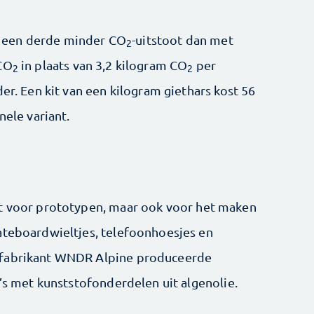
 een derde minder CO
-uitstoot dan met
2
 CO
in plaats van 3,2 kilogram CO
per
2
2
er. Een kit van een kilogram giethars kost 56
nele variant.
kt voor prototypen, maar ook voor het maken
ateboardwieltjes, telefoonhoesjes en
ifabrikant WNDR Alpine produceerde
’s met kunststof­onderdelen uit algenolie.