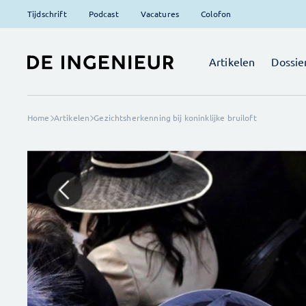
Tijdschrift
Podcast
Vacatures
Colofon
Artikelen
Dossie
Home
Artikelen
Gezichtsherkenning bij koninklijke bruiloft