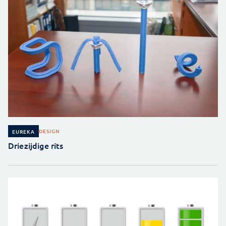
DESIGN
EUREKA
Driezijdige rits