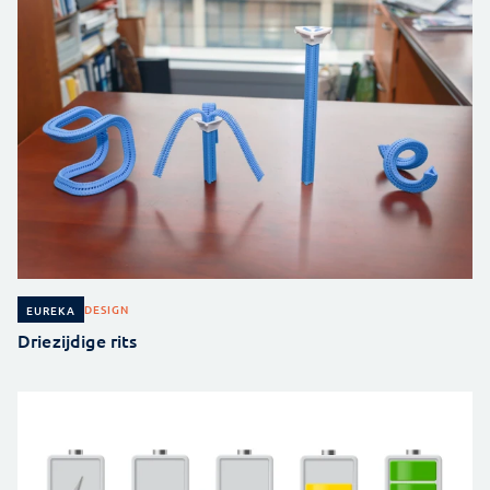
DESIGN
EUREKA
Driezijdige rits