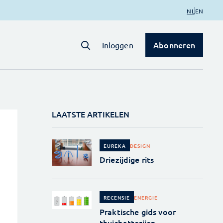
NL
EN
Abonneren
Inloggen
LAATSTE ARTIKELEN
DESIGN
EUREKA
Driezijdige rits
ENERGIE
RECENSIE
Praktische gids voor
thuisbatterijen