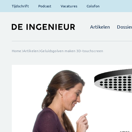
Tijdschrift
Podcast
Vacatures
Colofon
Artikelen
Dossie
Home
Artikelen
Geluidsgolven maken 3D-touchscreen