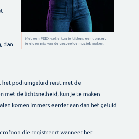
et
Met een PEEX-setje kun je tijdens een concert
, dan
je eigen mix van de gespeelde muziek maken.
 het podiumgeluid reist met de
n met de lichtsnelheid, kun je te maken ­
gnalen komen immers eerder aan dan het geluid
crofoon die registreert wanneer het