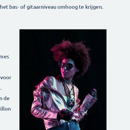
het bas- of gitaarniveau omhoog te krijgen.
ames
 voor
.
in de
illon
r