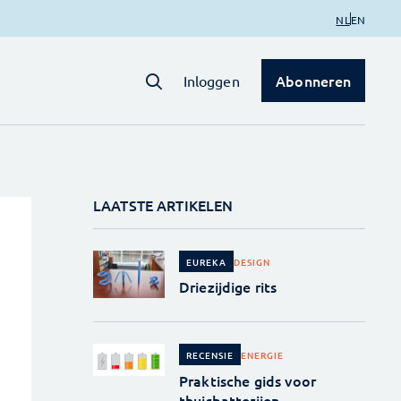
NL
EN
Abonneren
Inloggen
LAATSTE ARTIKELEN
DESIGN
EUREKA
Driezijdige rits
ENERGIE
RECENSIE
Praktische gids voor
thuisbatterijen