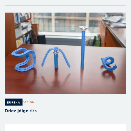
DESIGN
EUREKA
Driezijdige rits