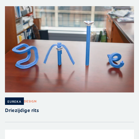
DESIGN
EUREKA
Driezijdige rits