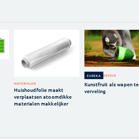
DESIGN
EUREKA
Kunstfruit als wapen t
MATERIALEN
Huishoudfolie maakt
verveling
verplaatsen atoomdikke
materialen makkelijker