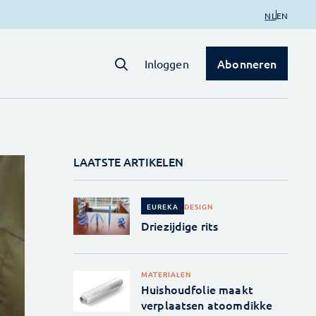
NL
EN
Abonneren
Inloggen
LAATSTE ARTIKELEN
DESIGN
EUREKA
Driezijdige rits
MATERIALEN
Huishoudfolie maakt
verplaatsen atoomdikke