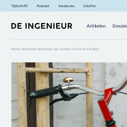
Tijdschrift
Podcast
Vacatures
Colofon
Artikelen
Dossie
Home
Artikelen
Fietsslot van textiel is licht en flexibel