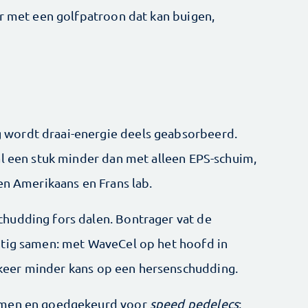
ur met een golfpatroon dat kan buigen,
wordt draai-energie deels geabsorbeerd.
al een stuk minder dan met alleen EPS-schuim,
en Amerikaans en Frans lab.
hudding fors dalen. Bontrager vat de
htig samen: met WaveCel op het hoofd in
48 keer minder kans op een hersenschudding.
komen en goedgekeurd voor
speed pedelecs
;