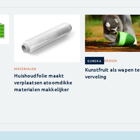
DESIGN
EUREKA
Kunstfruit als wapen t
MATERIALEN
Huishoudfolie maakt
verveling
verplaatsen atoomdikke
materialen makkelijker