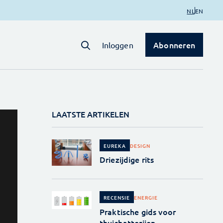
NL
EN
Abonneren
Inloggen
LAATSTE ARTIKELEN
DESIGN
EUREKA
Driezijdige rits
ENERGIE
RECENSIE
Praktische gids voor
thuisbatterijen