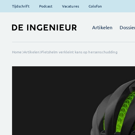
Tijdschrift
Podcast
Vacatures
Colofon
Artikelen
Dossie
Home
Artikelen
Fietshelm verkleint kans op hersenschudding