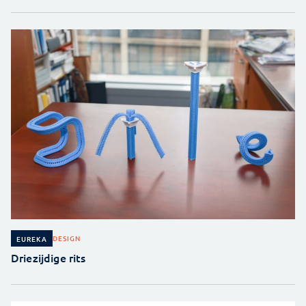
DESIGN
EUREKA
Driezijdige rits