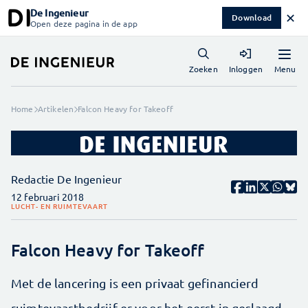
De Ingenieur
✕
Download
Open deze pagina in de app
Menu
Zoeken
Inloggen
Home
Artikelen
Falcon Heavy for Takeoff
Redactie De Ingenieur
12 februari 2018
LUCHT- EN RUIMTEVAART
Falcon Heavy for Takeoff
Met de lancering is een privaat gefinancierd
ruimtevaartbedrijf er voor het eerst in geslaagd