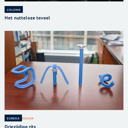
COLUMN
Het nutteloze teveel
DESIGN
EUREKA
Driezijdige rits