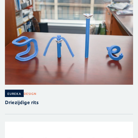
DESIGN
EUREKA
Driezijdige rits