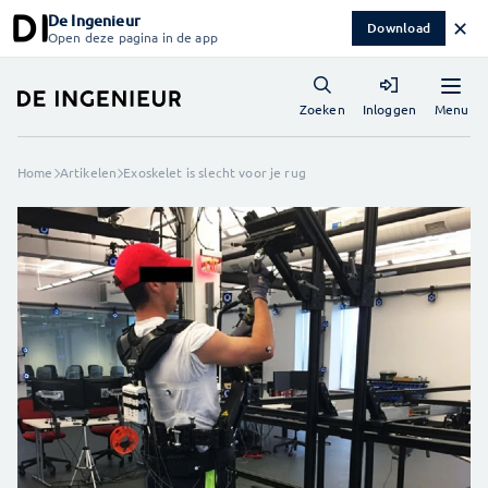
De Ingenieur
✕
Download
Open deze pagina in de app
Menu
Zoeken
Inloggen
Home
Artikelen
Exoskelet is slecht voor je rug