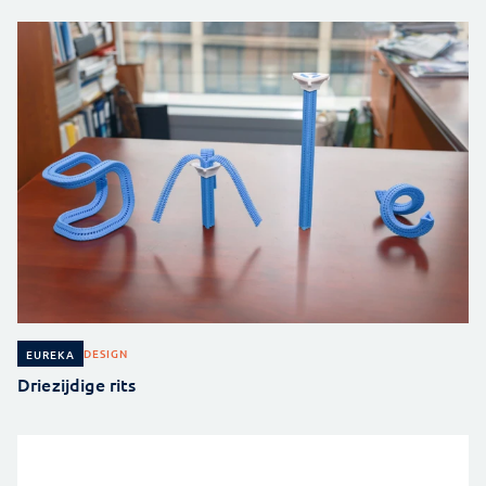
DESIGN
EUREKA
Driezijdige rits