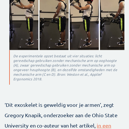
De experimentele opzet bestaat uit vier situaties: licht
gereedschap gebruiken zonder mechanische arm op ooghoogte
(A), zwaar gereedschap gebruiken zonder mechanische arm op
ongeveer heuphoogte (B), en dezelfde omstandigheden met de
mechanische arm (C en D). Bron: Weston et al., Applief
Ergonomics 2018.
‘Dit exoskelet is geweldig voor je armen’, zegt
Gregory Knapik, onderzoeker aan de Ohio State
University en co-auteur van het artikel,
in een