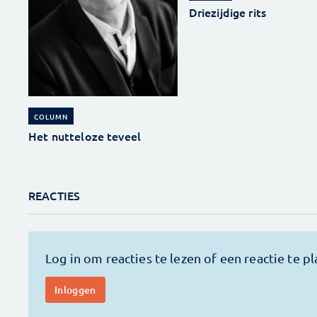
Driezijdige rits
COLUMN
Het nutteloze teveel
REACTIES