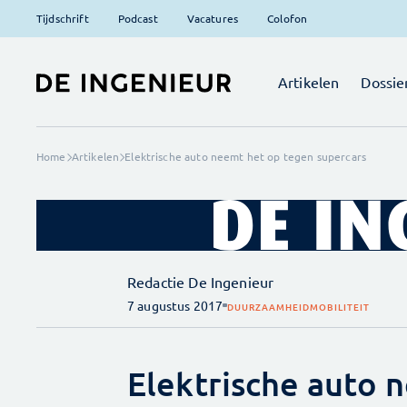
Tijdschrift
Podcast
Vacatures
Colofon
Artikelen
Dossie
Home
Artikelen
Elektrische auto neemt het op tegen supercars
Redactie De Ingenieur
7 augustus 2017
DUURZAAMHEID
MOBILITEIT
Elektrische auto 