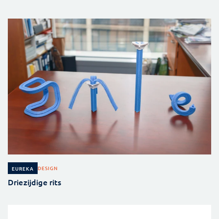
DESIGN
EUREKA
Driezijdige rits