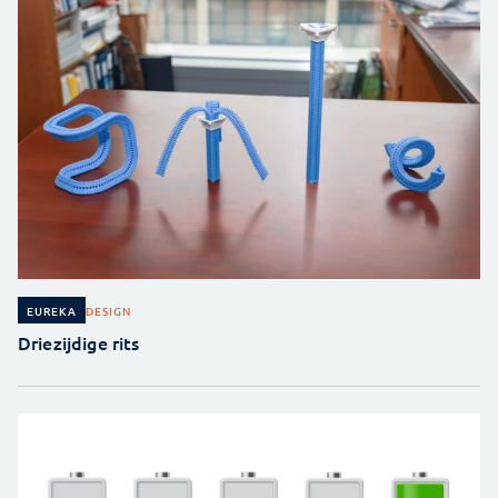
DESIGN
EUREKA
Driezijdige rits