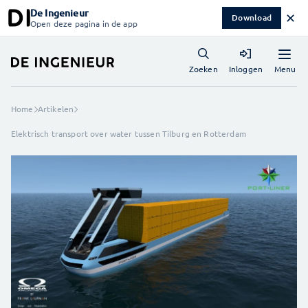
De Ingenieur
✕
Download
Open deze pagina in de app
Menu
Zoeken
Inloggen
Home
Artikelen
Elektrisch transport over water tussen Tilburg en Rotterdam