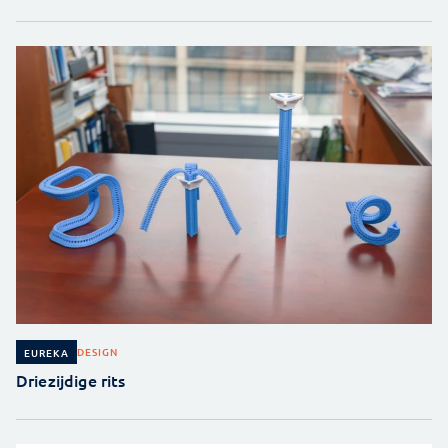
DESIGN
EUREKA
Driezijdige rits