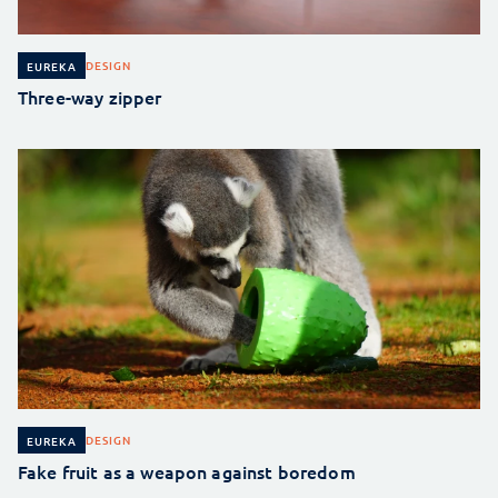
DESIGN
EUREKA
Three-way zipper
DESIGN
EUREKA
Fake fruit as a weapon against boredom