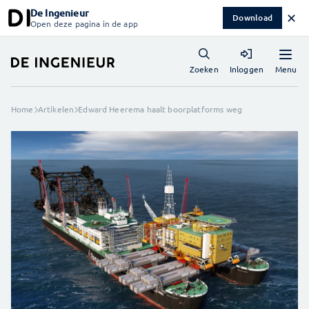
De Ingenieur
✕
Download
Open deze pagina in de app
Menu
Zoeken
Inloggen
Home
Artikelen
Edward Heerema haalt boorplatforms weg