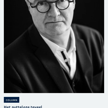
COLUMN
Het nutteloze teveel