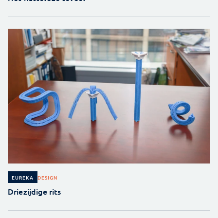
DESIGN
EUREKA
Driezijdige rits