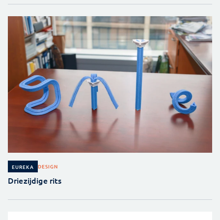
DESIGN
EUREKA
Driezijdige rits