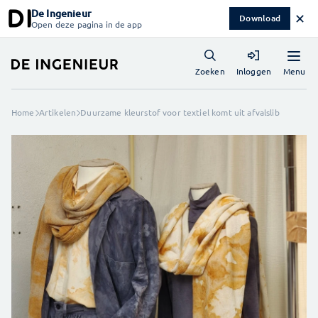
De Ingenieur
✕
Download
Open deze pagina in de app
Menu
Zoeken
Inloggen
Home
Artikelen
Duurzame kleurstof voor textiel komt uit afvalslib